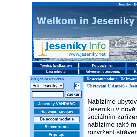
Jeseniky - 
Toerist. landkaarten
Fotogalerijen
Last minute
Advertentie accomm.
H
De accommodatie - De inwon
Het gebied uitkiezen
Ubytování U Antošů - Jese
Nabízíme ubytov
Jeseniky VANDAAG
Jeseníku v nově 
Het weer, sneeuw
sociálním zaříz
De accommodatie
nabízíme také mo
Skicentrums
rozvržení stráven
Vrije tijd