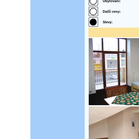
Ubytování:
Další ceny:
Slevy: