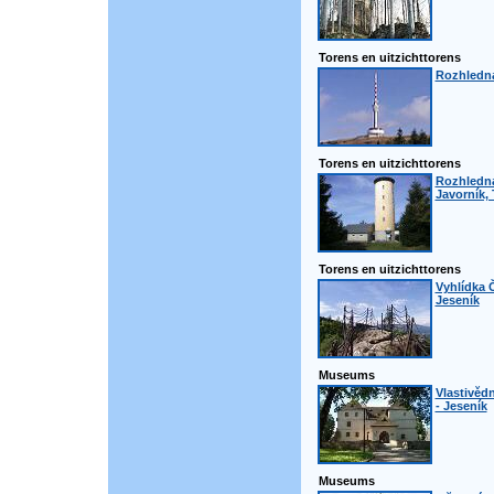
Torens en uitzichttorens
Rozhledn
Torens en uitzichttorens
Rozhledna
Javorník,
Torens en uitzichttorens
Vyhlídka 
Jeseník
Museums
Vlastivěd
- Jeseník
Museums