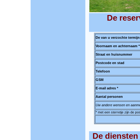
De reser
De van u verzochte termijn
Voornaam en achternaam *
Straat en huisnummer
Postcode en stad
Telefoon
GSM
E-mail adres *
Aantal personen
Uw andere wensen en aanme
* met een sterretje zijn de p
De diensten