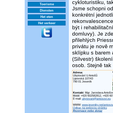
cykloturistiku, t
Toerisme
Jsme schopni odb
Diensten
konkrétní jednotl
Het eten
rekonvalescence
Het verkeer
být i rehabilitač
domluvy). Je zde
přilehlých Pries
privátu je nově 
sklípku s barem
(Silvestr) škole
osob. Stejně tak 
Adresa
:
Ubytování U Antošů
Lipovská 107/43
790 01 Jeseník
Kontakt
: Mgr. Jaroslava Antošo
Mobil: +420 602582812, +420 6
E-mail:
ubytovani@antosovi.eu
WWW:
www.jeseniky.net/antosov
Odkaz na webovou stránku
Rezervace nebo dotaz