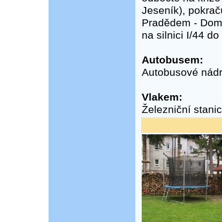
Jeseník), pokrač
Pradědem - Doma
na silnici I/44 d
Autobusem:
Autobusové nádra
Vlakem:
Železniční stani