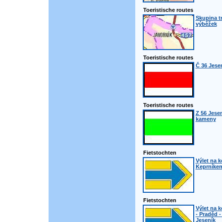
Toeristische routes
Skupina t
výběžek
Toeristische routes
Č 36 Jesen
Toeristische routes
Z 56 Jesen
kameny
Fietstochten
Výlet na k
Keprníkem
Fietstochten
Výlet na k
- Praděd 
Jeseník