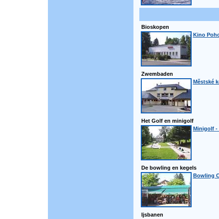
Bioskopen
Kino Poho
Zwembaden
Městské k
Het Golf en minigolf
Minigolf -
De bowling en kegels
Bowling C
Ijsbanen