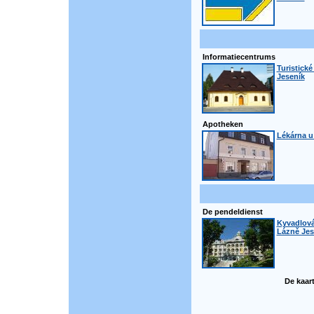
Informatiecentrums
Turistick
Jeseník
Apotheken
Lékárna u 
De pendeldienst
Kyvadlová
Lázně Jese
De kaart