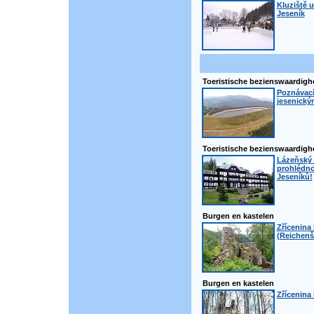
Kluziště u
Jeseník
Toeristische bezienswaardig
Poznávací
jesenický
Toeristische bezienswaardig
Lázeňský 
prohlédno
Jeseníků!
Burgen en kastelen
Zřícenina
(Reichenš
Burgen en kastelen
Zřícenina