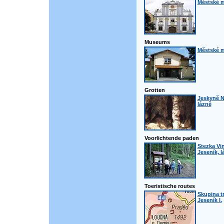
Městské m
Museums
Městské 
Grotten
Jeskyně N
lázně
Voorlichtende paden
Stezka Vin
Jeseník, l
Toeristische routes
Skupina t
Jeseník I.