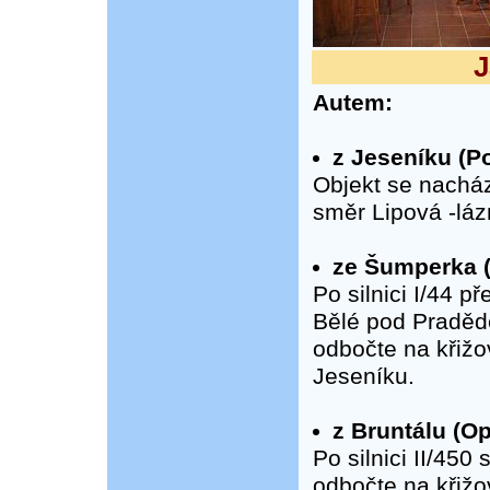
J
Autem:
z Jeseníku (Po
Objekt se nacház
směr Lipová -láz
ze Šumperka 
Po silnici I/44 
Bělé pod Praděd
odbočte na křižo
Jeseníku.
z Bruntálu (Op
Po silnici II/45
odbočte na křižov