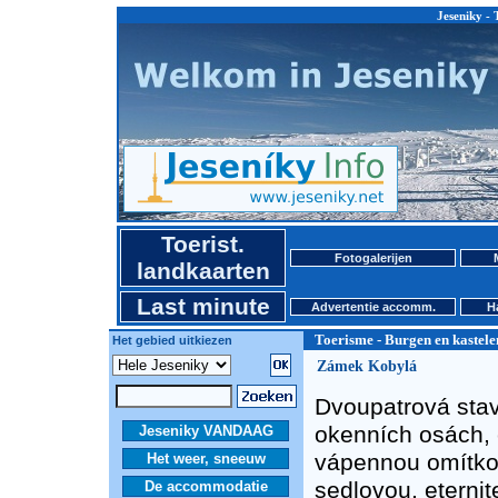
Jeseniky - 
Toerist.
Fotogalerijen
landkaarten
Last minute
Advertentie accomm.
H
Toerisme - Burgen en kastele
Het gebied uitkiezen
Zámek Kobylá
Dvoupatrová stav
okenních osách, 
Jeseniky VANDAAG
vápennou omítkou
Het weer, sneeuw
sedlovou, eterni
De accommodatie