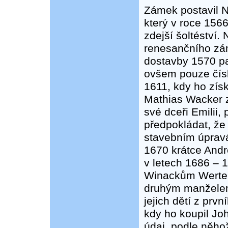
Zámek postavil N
který v roce 1566
zdejší šoltéství.
renesančního zá
dostavby 1570 pa
ovšem pouze čísl
1611, kdy ho získ
Mathias Wacker z
své dceři Emilii,
předpokládat, že
stavebním úpravá
1670 krátce Andr
v letech 1686 –
Winackům Werten
druhým manželem 
jejich dětí z prvn
kdy ho koupil J
údaj, podle něhož