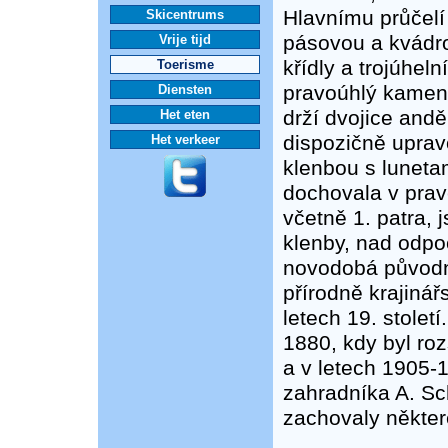
Hlavnímu průčelí 
Skicentrums
pásovou a kvádro
Vrije tijd
křídly a trojúh
Toerisme
pravoúhlý kamenn
Diensten
drží dvojice andě
Het eten
dispozičně uprav
Het verkeer
klenbou s luneta
dochovala v pravé
včetně 1. patra,
klenby, nad odpoč
novodobá původn
přírodně krajiná
letech 19. stolet
1880, kdy byl ro
a v letech 1905-1
zahradníka A. S
zachovaly někter