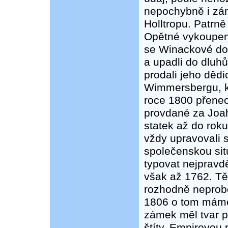
nepochybně i zám
Holltropu. Patrn
Opětné vykoupení
se Winackové dos
a upadli do dluh
prodali jeho děd
Wimmersbergu, kte
roce 1800 přenec
provdané za Joah
statek až do roku
vždy upravovali 
společenskou sit
typovat nejpravd
však až 1762. T
rozhodně neprobě
1806 o tom máme
zámek měl tvar p
štíty. Empirovou