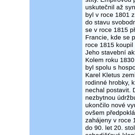
uskutečnil až sy
byl v roce 1801 
do stavu svobodn
se v roce 1815 př
Francie, kde se 
roce 1815 koupil
Jeho stavební akt
Kolem roku 1830 
byl spolu s hosp
Karel Kletus zemř
rodinné hrobky, 
nechal postavit.
nezbytnou údržbu
ukončilo nové vy
ovšem předpoklád
zahájeny v roce 
do 90. let 20. sto