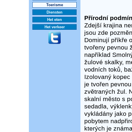
Toerisme
Diensten
Přírodní podmín
Het eten
Zdejší krajina n
Het verkeer
jsou zde pozměn
Dominují příkře 
tvořeny pevnou ž
například Smolný
žulové skalky, m
vodních toků, baž
Izolovaný kopec 
je tvořen pevnou
zvětraných žul. 
skalní město s p
sedadla, výklenky
vykládány jako 
pobytem nadpřiro
kterých je známa