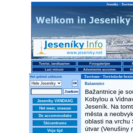
Jeseniky - Toerism
Toerist. landkaarten
Fotogalerijen
Last minute
Advertentie accomm.
H
Toerisme - Toeristische bez
Het gebied uitkiezen
Bažantnice
Bažantnice je so
Kobylou a Vidna
Jeseniky VANDAAG
Jeseník. Na tomt
Het weer, sneeuw
města a neobvykl
De accommodatie
oblasti na vrch
Skicentrums
útvar (Venušiny 
Vrije tijd