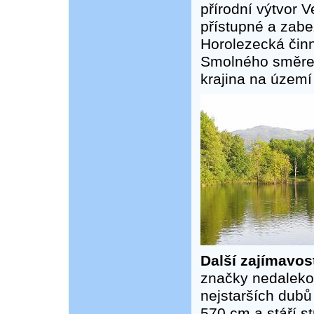
přírodní výtvor 
přístupné a zab
Horolezecká činn
Smolného směrem 
krajina na území
Další zajímavos
značky nedaleko
nejstarších dub
570 cm a stáří s