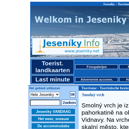
Jeseniky - Toerism
Toerist.
Fotogalerijen
landkaarten
Last minute
Advertentie accomm.
H
Toerisme - Toeristische bez
Het gebied uitkiezen
Smolný vrch
Smolný vrch je i
pahorkatině na o
Jeseniky VANDAAG
Vidnavy. Na vrch
Het weer, sneeuw
skalní město, kt
De accommodatie