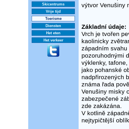
výtvor Venušiny 
Skicentrums
Vrije tijd
Toerisme
Základní údaje:
Diensten
Vrch je tvořen p
Het eten
kaolinicky zvětra
Het verkeer
západním svahu k
pozoruhodnými dr
výklenky, tafone,
jako pohanské ob
nadpřirozených by
známa řada pověst
Venušiny misky o
zabezpečené zábr
zde zakázána.
V kotlině západ
nejtypičtější obl