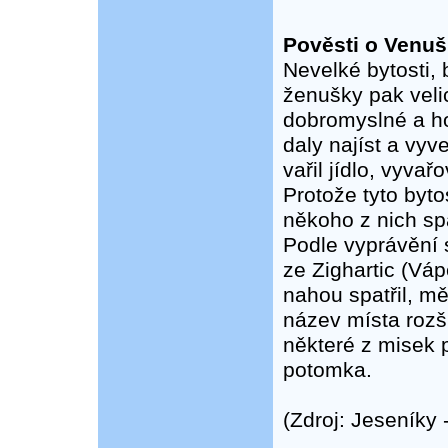
Pověsti o Venuš
Nevelké bytosti, b
ženušky pak veli
dobromyslné a h
daly najíst a vyv
vařil jídlo, vyvař
Protože tyto byto
někoho z nich spa
Podle vyprávění 
ze Zighartic (Váp
nahou spatřil, mě
název místa rozší
některé z misek 
potomka.
(Zdroj: Jeseníky