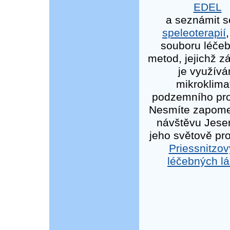
EDEL
a seznámit s
speleoterapií
souboru léče
metod, jejichž 
je využívá
mikroklima
podzemního pro
Nesmíte zapom
návštěvu Jese
jeho světově pr
Priessnitzo
léčebných lá