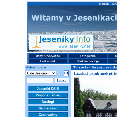
Jeseniki - Tur
Mapy turystyczne
Fotogaleria
U
Last minut
Szukam noclegi
Pr
Turystyka - Turystyczne ciek
Wybrać obszar
Lázeňský okruh aneb přijeď
Jeseniki DZIŚ
Pogoda i śnieg
Noclegi
Narciarstwo
Czas wolny