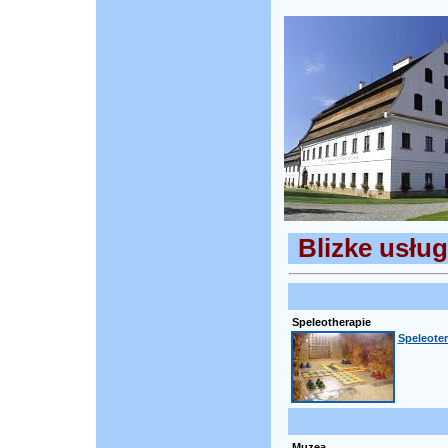
Blizke usług
Speleotherapie
Speleoter
Muzea