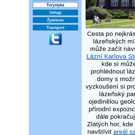
Turystyka
Usługi
Żywienie
Transport
Cesta po nejkrá
lázeňských mí
může začít náv
Lázní Karlova S
kde si můž
prohlédnout lá
domy s možn
vyzkoušení si pr
lázeňský pa
ojedinělou geol
přírodní expozic
dále pokraču
Zlatých hor, kd
navštívit
areál s