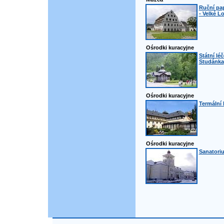
Ruční pa
- Velké L
Ośrodki kuracyjne
Státní lé
Studánka
Ośrodki kuracyjne
Termální 
Ośrodki kuracyjne
Sanatoriu