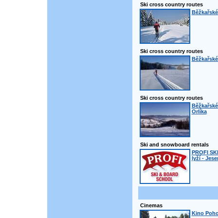
Ski cross country routes
Běžkařské 
Ski cross country routes
Běžkařské 
Ski cross country routes
Běžkařské
Orlíka
Ski and snowboard rentals
PROFI SK
lyží - Jese
Cinemas
Kino Poho