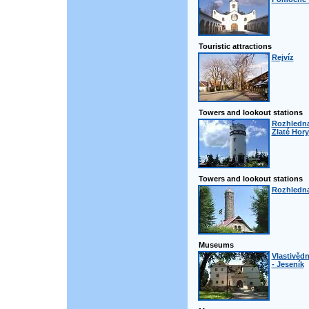
Touristic attractions
Rejvíz
Towers and lookout stations
Rozhledna
Zlaté Hory
Towers and lookout stations
Rozhledna
Museums
Vlastivěd
- Jeseník