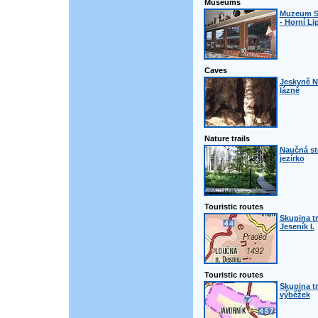
Museums
Muzeum S
- Horní Li
Caves
Jeskyně N
lázně
Nature trails
Naučná st
jezírko
Touristic routes
Skupina t
Jeseník I.
Touristic routes
Skupina t
výběžek