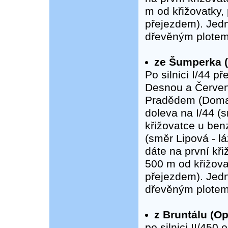
m od křižovatky,
přejezdem). Jedn
dřevěným plotem
ze Šumperka (
Po silnici I/44 p
Desnou a Červen
Pradědem (Domaš
doleva na I/44 (
křižovatce u benz
(směr Lipová - l
dáte na první kř
500 m od křižova
přejezdem). Jedn
dřevěným plotem
z Bruntálu (Op
po silnici II/450