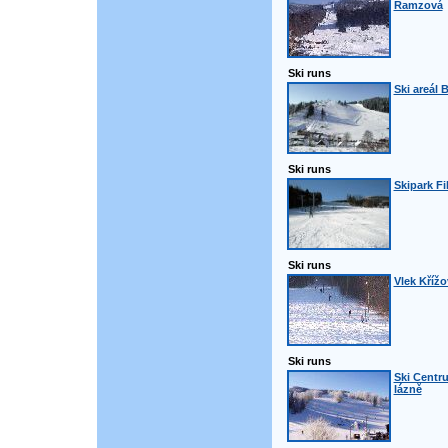
Ramzová
Ski runs
Ski areál 
Ski runs
Skipark Fi
Ski runs
Vlek Křížo
Ski runs
Ski Centru
lázně