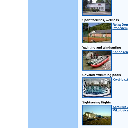
Sport facilities, wellness
Relax Dom
Pradědem
Yachting and windsurfing
Kanoe rent
Covered swimming pools
Krytý bazé
Sightseeing flights
Aeroklub J
Mikulovic