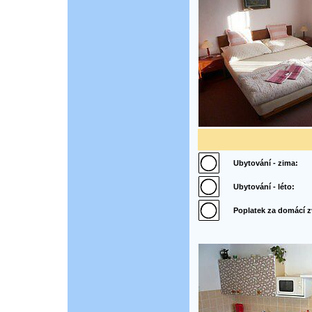
Ubytování - zima:
Ubytování - léto:
Poplatek za domácí zv