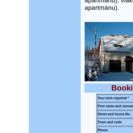
apartmánu), vlak
apartmánu).
Booki
Your term required *
First name and surnam
Street and house No.
Town and code
Phone