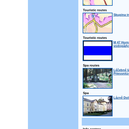
Touristic routes
Skupina t
Touristic routes
M 47 Horn
vodopády 
Spa routes
Léčebné l
Priessnitz
Spa
Lázně Dol