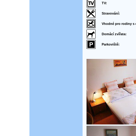
TV:
Stravování:
Vhodné pro rodiny s 
Domácí zvířata:
Parkoviště: