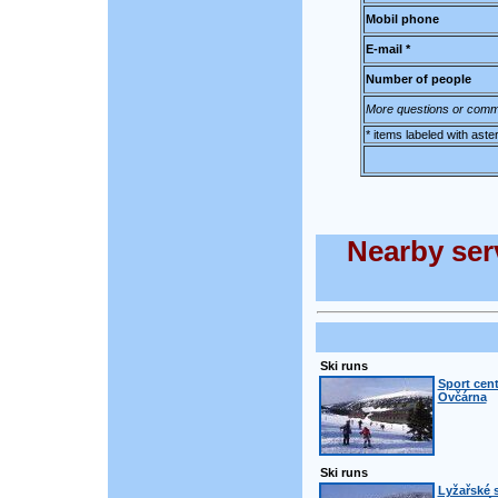
Mobil phone
E-mail *
Number of people
More questions or comm
* items labeled with aste
Nearby serv
Ski runs
Sport cen
Ovčárna
Ski runs
Lyžařské s