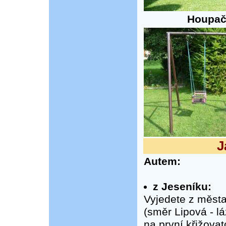
Houpačk
J
Autem:
z Jeseníku:
Vyjedete z města 
(směr Lipová - l
na první křižova