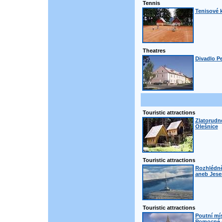
Tennis
Tenisové k
Theatres
Divadlo Pe
Touristic attractions
Zlatorudné
Olešnice
Touristic attractions
Rozhlédně
aneb Jesen
Touristic attractions
Poutní mí
Pomocné -