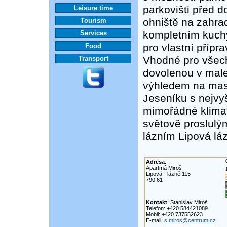
parkovišti před 
Leisure time
ohniště na zahrad
Tourism
kompletním kuch
Services
pro vlastní přípr
Food
Vhodné pro všechn
Transport
dovolenou v mal
výhledem na mas
Jeseníku s nejvy
mimořádné klimat
světově proslul
lázním Lipová lá
Adresa
:
Apartmá Miroš
Lipová - lázně 115
790 61
Kontakt
: Stanislav Miroš
Telefon: +420 584421089
Mobil: +420 737552623
E-mail:
s.miros@centrum.cz