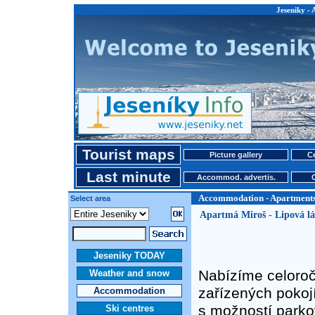
Jeseniky -
Tourist maps
Picture gallery
Ce
Last minute
Accommod. advertis.
Accommodation - Apartment
Select area
Apartmá Miroš - Lipová lá
Jeseniky TODAY
Nabízíme celoročn
Weather and snow
zařízených pokoj
Accommodation
s možností park
Ski centres