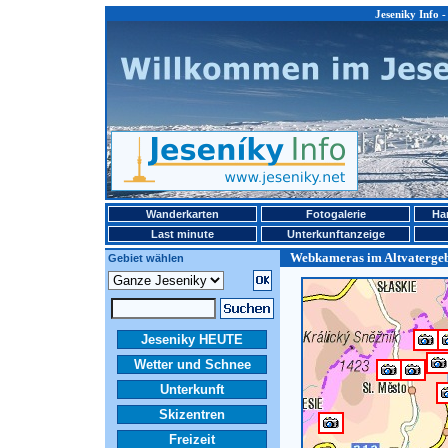
Jeseniky Info 
Wanderkarten
Fotogalerie
Ha
Last minute
Unterkunftanzeige
Webkameras im Altvaterge
Gebiet wählen
Jeseniky HEUTE
Wetter und Schnee
Unterkunft
Skizentren
Freizeit