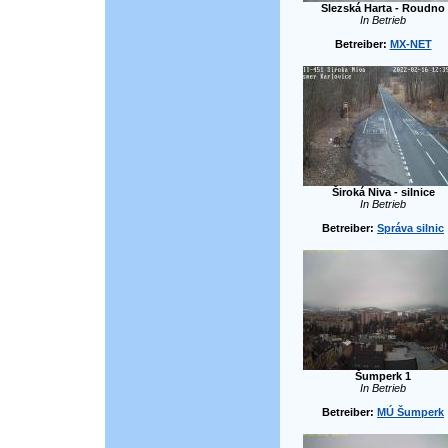
Slezská Harta - Roudno
In Betrieb
Betreiber:
MX-NET
Široká Niva - silnice
In Betrieb
Betreiber:
Správa silnic
Šumperk 1
In Betrieb
Betreiber:
MÚ Šumperk