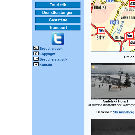
Touristik
Dienstleistungen
Gaststätte
Transport
Besucherbuch
Copyright
Um das
Besucherstatistik
Kontakt
Andělská Hora 1
In Betrieb während der Winterpe
Betreiber:
Ski Annaberg