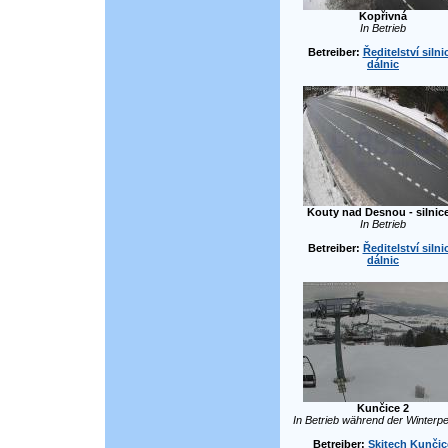
Kopřivná
In Betrieb
Betreiber:
Ředitelství silni
dálnic
Kouty nad Desnou - silnic
In Betrieb
Betreiber:
Ředitelství silni
dálnic
Kunčice 2
In Betrieb während der Winterpe
Betreiber:
Skitech Kunčic