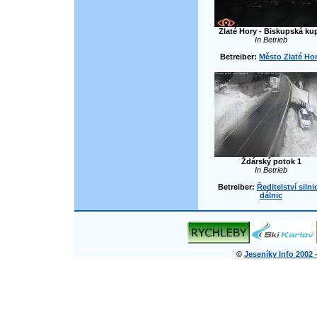
Zlaté Hory - Biskupská ku
In Betrieb
Betreiber:
Město Zlaté Ho
Ždárský potok 1
In Betrieb
Betreiber:
Ředitelství silni
dálnic
©
Jeseníky Info 2002 