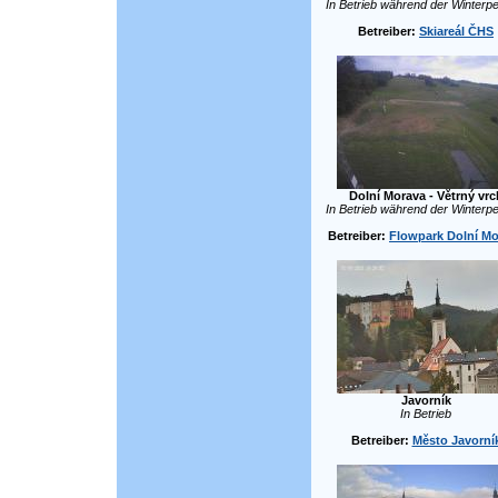
In Betrieb während der Winterpe
Betreiber:
Skiareál ČHS
Dolní Morava - Větrný vrc
In Betrieb während der Winterpe
Betreiber:
Flowpark Dolní Mo
Javorník
In Betrieb
Betreiber:
Město Javorní