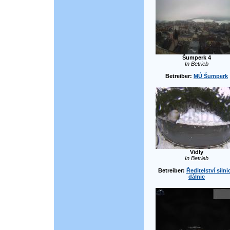
Šumperk 4
In Betrieb
Betreiber:
MÚ Šumperk
Vidly
In Betrieb
Betreiber:
Ředitelství silni
dálnic