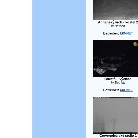
Annenský vrch - kostel 2
In Betrieb
Betreiber:
MX-NET
Bruntál - východ
In Betrieb
Betreiber:
MX-NET
Červenohorské sedlo 1