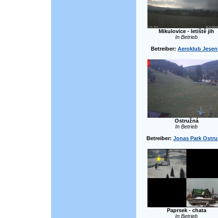
Mikulovice - letiště jih
In Betrieb
Betreiber:
Aeroklub Jesen
Ostružná
In Betrieb
Betreiber:
Jonas Park Ostr
Paprsek - chata
In Betrieb