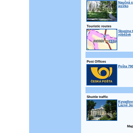
Naučná s
jezírko
Touristic routes
Skupina t
výběžek
Post Offices
Pošta 790
Shuttle traffic
Kyvadlová
Lázně Jes
Map