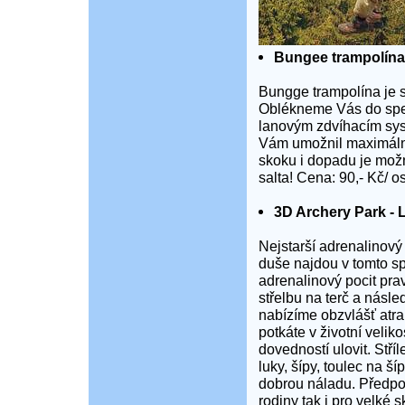
Bungee trampolína
Bungge trampolína je 
Oblékneme Vás do spec
lanovým zdvíhacím sys
Vám umožnil maximální
skoku i dopadu je možn
salta! Cena: 90,- Kč/ o
3D Archery Park - 
Nejstarší adrenalinový 
duše najdou v tomto sp
adrenalinový pocit pra
střelbu na terč a násl
nabízíme obzvlášť atrak
potkáte v životní velik
dovedností ulovit. Stří
luky, šípy, toulec na š
dobrou náladu. Předpokl
rodiny tak i pro velké 