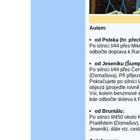
Autem:
od Polska (hr. pře
Po silnici I/44 přes M
odbočte doprava k Ranč
od Jeseníku (Šump
Po silnici I/44 přes 
(Domašova). Při příjez
Pokračujete po silnici
objezd (projeďte rovn
Vsi, kolem benzinové 
kde odbočte doleva k R
od Bruntálu:
Po silnici II/450 okol
Pradědem (Domašov), zd
Jeseník). dále viz. ce