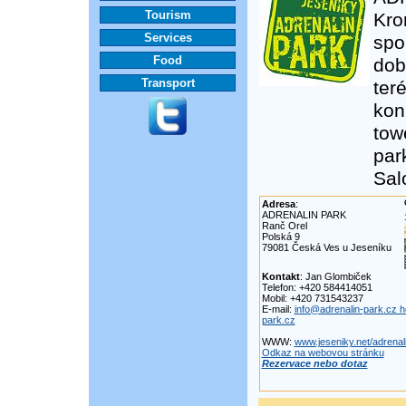
Tourism
Kro
Services
spo
Food
dob
Transport
ter
kon
tow
par
Sal
Adresa
:
ADRENALIN PARK
Ranč Orel
Polská 9
79081 Česká Ves u Jeseníku
Kontakt
: Jan Glombiček
Telefon: +420 584414051
Mobil: +420 731543237
E-mail:
info@adrenalin-park.cz 
park.cz
WWW:
www.jeseniky.net/adrenal
Odkaz na webovou stránku
Rezervace nebo dotaz