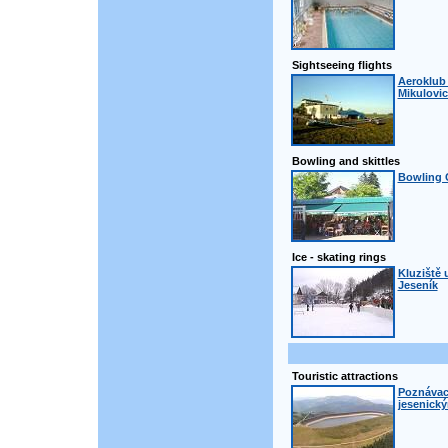
Sightseeing flights
Aeroklub 
Mikulovic
Bowling and skittles
Bowling 
Ice - skating rings
Kluziště 
Jeseník
Touristic attractions
Poznávací
jesenick