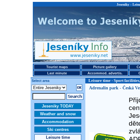
Jeseniky - Leisu
Tourist maps
Picture gallery
Ce
Last minute
Accommod. advertis.
Leisure time - Sport facilities
Select area
Adrenalin park - Česká Ve
Při
Jeseniky TODAY
cen
Weather and snow
Jes
Accommodation
dět
Ski centres
zvlá
Leisure time
ADR