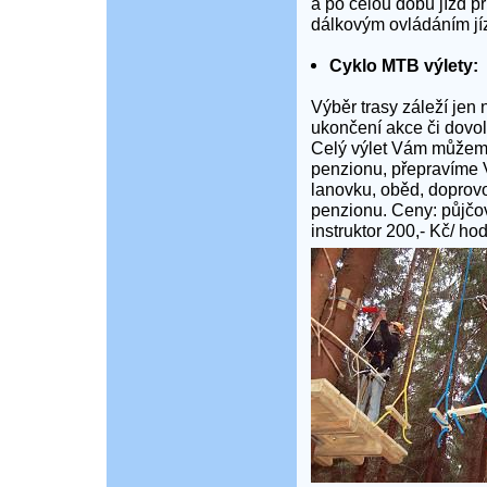
a po celou dobu jízd př
dálkovým ovládáním jíz
Cyklo MTB výlety:
Výběr trasy záleží jen
ukončení akce či dovol
Celý výlet Vám můžem
penzionu, přepravíme 
lanovku, oběd, doprovo
penzionu. Ceny: půjčov
instruktor 200,- Kč/ hod