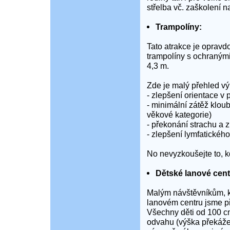
střelba vč. zaškolení n
Trampolíny:
Tato atrakce je opravd
trampolíny s ochraným
4,3 m.
Zde je malý přehled vý
- zlepšení orientace v
- minimální zátěž klou
věkové kategorie)
- překonání strachu a 
- zlepšení lymfatickéh
No nevyzkoušejte to, kd
Dětské lanové cen
Malým návštěvníkům, k
lanovém centru jsme př
Všechny děti od 100 c
odvahu (výška překáže