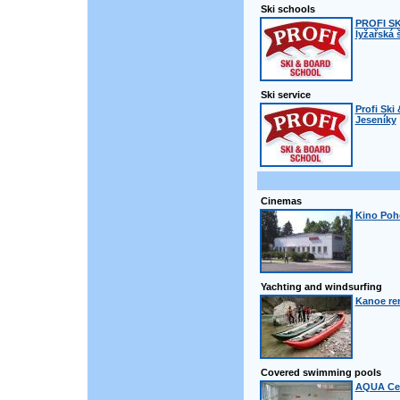
Ski schools
PROFI S
lyžařská 
Ski service
Profi Ski
Jeseníky
Cinemas
Kino Poh
Yachting and windsurfing
Kanoe ren
Covered swimming pools
AQUA Cen