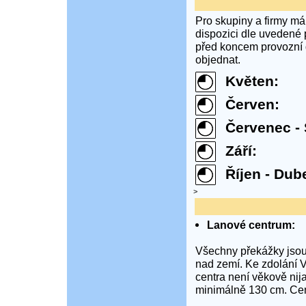
Pro skupiny a firmy má
dispozici dle uvedené 
před koncem provozní d
objednat.
Květen:
Červen:
Červenec - 
Září:
Říjen - Dub
>
Lanové centrum:
Všechny překážky jsou 
nad zemí. Ke zdolání 
centra není věkově nij
minimálně 130 cm. Cen