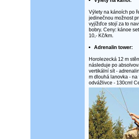
Výlety na kánoi:
Výlety na kánoích po 
jedinečnou možnost pro
vyjížďce stojí za to na
bobry. Ceny: kánoe set
10,- Kč/km.
Adrenalin tower:
Horolezecká 12 m stěna
následuje po absolvová
vertikální sít - adrenal
m dlouhá lanovka - na 
odvážlivce - 130cm! Ce