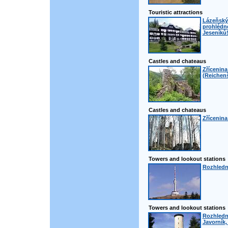
Touristic attractions
Lázeňský 
prohlédno
Jeseníků
Castles and chateaus
Zřícenin
(Reichenš
Castles and chateaus
Zřícenina
Towers and lookout stations
Rozhledn
Towers and lookout stations
Rozhledn
Javorník,