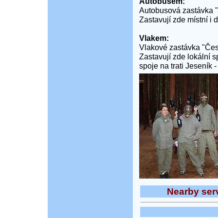
Autobusem:
Autobusová zastávka "
Zastavují zde místní i 
Vlakem:
Vlakové zastávka "Čes
Zastavují zde lokální s
spoje na trati Jeseník -
Nearby serv