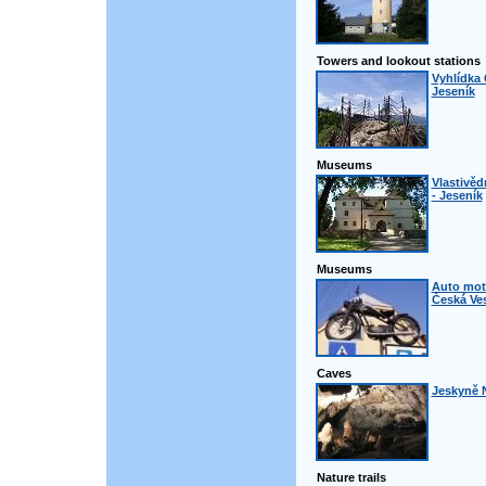
Towers and lookout stations
Vyhlídka 
Jeseník
Museums
Vlastivě
- Jeseník
Museums
Auto mot
Česká Ve
Caves
Jeskyně N
Nature trails