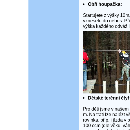
Obří houpačka:
Startujete z výšky 10m
vznesete do nebes. Při 
výška každého odvážliv
Dětské terénní čtyř
Pro děti jsme v našem a
m. Na trati lze nalézt v
rovinka, příp. i jízda v
100 ccm (dle věku, váh