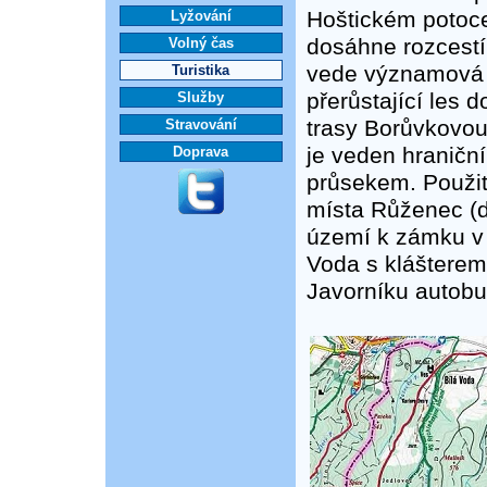
Hoštickém potoce
Lyžování
dosáhne rozcest
Volný čas
vede významová z
Turistika
přerůstající les 
Služby
trasy Borůvkovou
Stravování
je veden hraničn
Doprava
průsekem. Použit
místa Růženec (dř
území k zámku v 
Voda s klášterem
Javorníku autob