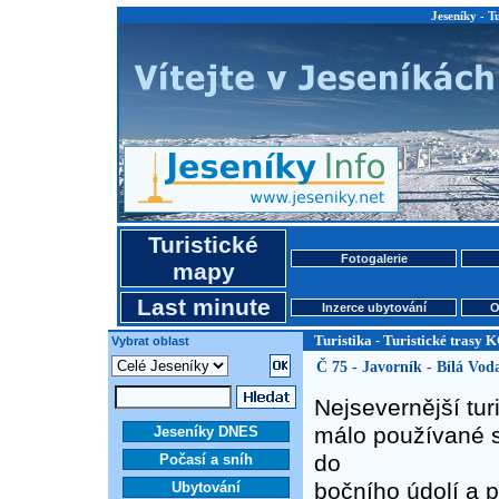
Jeseníky - T
Turistické
Fotogalerie
mapy
Last minute
Inzerce ubytování
O
Turistika - Turistické trasy 
Vybrat oblast
Č 75 - Javorník - Bílá Vod
Nejsevernější tu
málo používané s
Jeseníky DNES
do
Počasí a sníh
bočního údolí a p
Ubytování