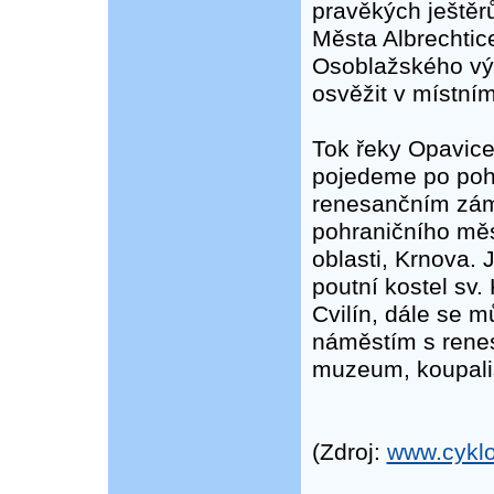
pravěkých ještěr
Města Albrechtic
Osoblažského vý
osvěžit v místním
Tok řeky Opavice 
pojedeme po pohr
renesančním zám
pohraničního měs
oblasti, Krnova.
poutní kostel sv.
Cvilín, dále se 
náměstím s renes
muzeum, koupališ
(Zdroj:
www.cyklo