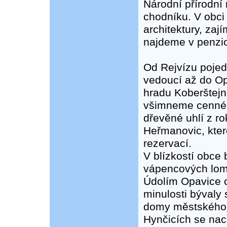
Národní přírodní
chodníku. V obci
architektury, zaj
najdeme v penzio
Od Rejvízu pojed
vedoucí až do Op
hradu Koberštejn
všimneme cenné 
dřevěné uhlí z r
Heřmanovic, kte
rezervací.
V blízkostí obce 
vápencových lom
Údolím Opavice c
minulosti bývaly
domy městského 
Hynčicích se nac