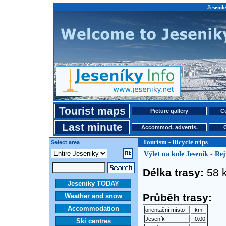
Jeseniky
Tourist maps
Picture gallery
Ce
Last minute
Accommod. advertis.
Tourism - Bicycle trips
Select area
Výlet na kole Jeseník - Re
Délka trasy:
58 
Jeseniky TODAY
Průběh trasy:
Weather and snow
Accommodation
orientační místo
km
Jeseník
0.00
Ski centres