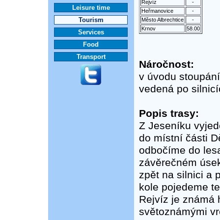
Rejvíz
-
Leisure time
Heřmanovice
-
Tourism
Město Albrechtice
-
Krnov
58.00
Services
Food
Transport
Náročnost:
v úvodu stoupání
vedená po silnicí
Popis trasy:
Z Jeseníku vyjede
do místní části D
odbočíme do lesa
závěrečném úsek
zpět na silnici a
kole pojedeme ten
Rejvíz je známá 
světoznámými vrc