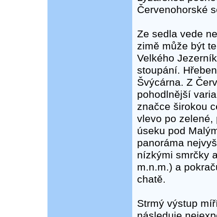
Červenohorské sed
Ze sedla vede ne
zimě může být te
Velkého Jezerník
stoupání. Hřeben
Švýcárna. Z Čer
pohodlnější vari
značce širokou c
vlevo po zelené,
úseku pod Malým
panoráma nejvyš
nízkými smrčky a
m.n.m.) a pokrač
chatě.
Strmý výstup míř
následuje nejexp