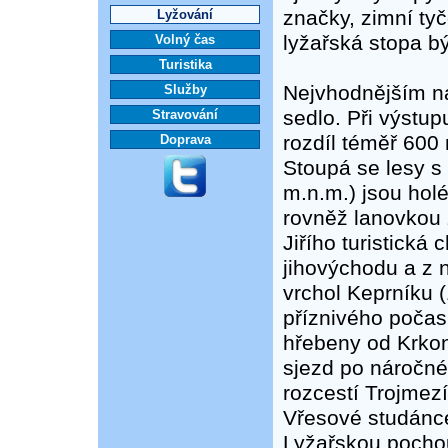
značky, zimní ty
Lyžování
lyžařská stopa bý
Volný čas
Turistika
Nejvhodnějším n
Služby
sedlo. Při výstu
Stravování
rozdíl téměř 600
Doprava
Stoupá se lesy s 
m.n.m.) jsou hol
rovněž lanovkou 
Jiřího turistická
jihovýchodu a z 
vrchol Keprníku 
příznivého počas
hřebeny od Krko
sjezd po náročné
rozcestí Trojmez
Vřesové studánc
Lyžařskou pochou