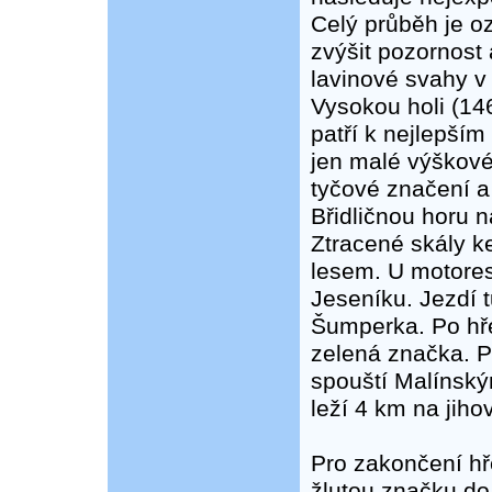
Celý průběh je o
zvýšit pozornost
lavinové svahy v
Vysokou holi (14
patří k nejlepší
jen malé výškové
tyčové značení a
Břidličnou horu 
Ztracené skály ke
lesem. U motores
Jeseníku. Jezdí 
Šumperka. Po hře
zelená značka. 
spouští Malínský
leží 4 km na jih
Pro zakončení h
žlutou značku do