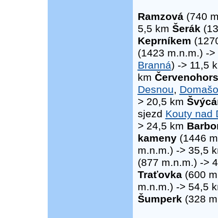
Ramzová
(740 m
5,5 km
Šerák
(13
Keprníkem
(1270
(1423 m.n.m.) -
Branná
) -> 11,5
km
Červenohors
Desnou
,
Domašo
> 20,5 km
Švýcá
sjezd
Kouty nad
> 24,5 km
Barbo
kameny
(1446 m.
m.n.m.) -> 35,5
(877 m.n.m.) -> 
Traťovka
(600 m.
m.n.m.) -> 54,5
Šumperk
(328 m