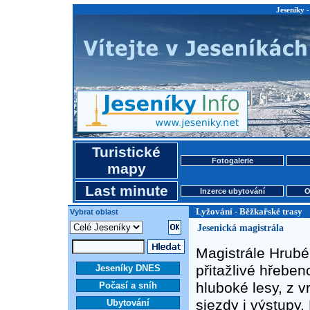
Jeseníky 
Turistické
Fotogalerie
mapy
Last minute
Inzerce ubytování
O
Lyžování - Běžkařské trasy
Vybrat oblast
Jesenická magistrála
Magistrále Hrubé
přitažlivé hřebeno
Jeseníky DNES
hluboké lesy, z vr
Počasí a sníh
sjezdy i výstupy.
Ubytování