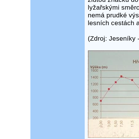
lyžařskými směro
nemá prudké výst
lesních cestách a
(Zdroj: Jeseníky