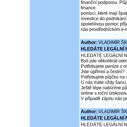
finanční podporou. Půjč
finance
pomoci, které mají špa
investice do podnikání
spolehlivou pomoc pří
nás prostřednictvím e-m
Author:
VLADIMÍR Š
HLEDÁTE LEGÁLNÍ
HLEDÁTE LEGÁLNÍ 
Byli jste několikrát od
Potřebujete peníze z 
Jste upřímní a čestní?
Potřebujete půjčku na 
U nás máte vždy šanci
Ještě lépe nabízíme pů
online s roční úrokovo
V případě zájmu nás pr
Author:
VLADIMÍR Š
HLEDÁTE LEGÁLNÍ
HLEDÁTE LEGÁLNÍ 