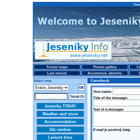
Jese
Tourist maps
Picture gallery
Ce
Last minute
Accommod. advertis.
Guestbook
Select area
Your name:
Title of the message:
Jeseniky TODAY
Text of a message:
Weather and snow
Accommodation
Ski centres
E-mail
je povinný údaj.
Leisure time