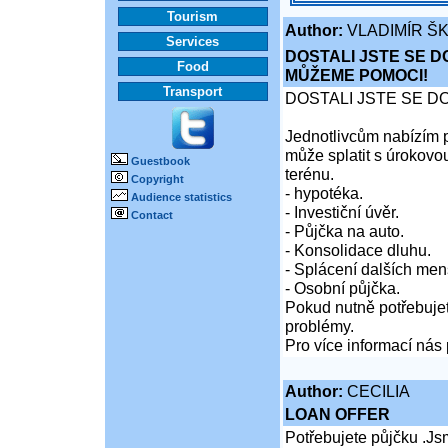
Tourism
Author:
VLADIMÍR Š
Services
DOSTALI JSTE SE D
Food
MŮŽEME POMOCI!
Transport
DOSTALI JSTE SE D
Jednotlivcům nabízím p
může splatit s úrokovo
Guestbook
terénu.
Copyright
- hypotéka.
Audience statistics
- Investiční úvěr.
Contact
- Půjčka na auto.
- Konsolidace dluhu.
- Splácení dalších men
- Osobní půjčka.
Pokud nutně potřebujet
problémy.
Pro více informací nás 
Author:
CECILIA
LOAN OFFER
Potřebujete půjčku .Js