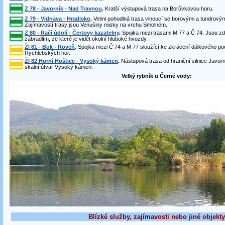
Z 78 - Javorník - Nad Travnou
.
Kratší výstupová trasa na Borůvkovou horu.
Z 79 - Vidnava - Hradisko
.
Velmi pohodlná trasa vinoucí se borovými a tundrovým
Zajímavostí trasy jsou Venušiny misky na vrchu Smolném.
Z 80 - Račí údolí - Čertovy kazatelny
.
Spojka mezi trasami M 77 a Č 74. Jsou zd
zábradlím, ze které je vidět okolní hluboké hvozdy.
Žl 81 - Buk - Roveň
.
Spojka mezi Č 74 a M 77 sloužící ke zkrácení dálkového po
Rychlebských hor.
Žl 82 Horní Hoštice - Vysoký kámen
.
Nástupová trasa od hraniční silnice Javorn
skalní útvar Vysoký kámen.
Velký rybník u Černé vody:
Blízké služby, zajímavosti nebo jiné objekty