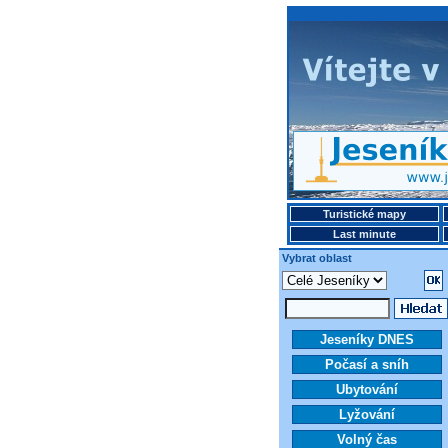
Turistické mapy
Last minute
Vybrat oblast
Jeseníky DNES
Počasí a sníh
Ubytování
Lyžování
Volný čas