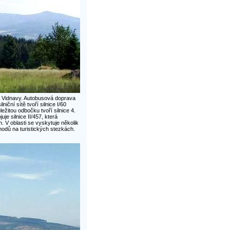
a Vidnavy. Autobusová doprava
niční sítě tvoří silnice I/60
ežitou odbočku tvoří silnice 4.
e silnice II/457, která
. V oblasti se vyskytuje několik
hodů na turistických stezkách.