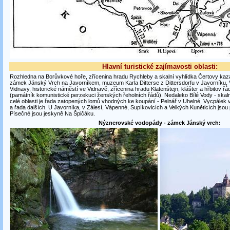
Hlavní turistické zajímavosti oblasti:
Rozhledna na Borůvkové hoře, zřícenina hradu Rychleby a skalní vyhlídka Čertovy kazat
zámek Jánský Vrch na Javorníkem, muzeum Karla Ditterse z Dittersdorfu v Javorníku,
Vidnavy, historické náměstí ve Vidnavě, zřícenina hradu Klatenštejn, klášter a hřbitov ř
(památník komunistické perzekuci ženských řeholních řádů). Nedaleko Bílé Vody - ska
celé oblasti je řada zatopených lomů vhodných ke koupání - Pelnář v Uhelné, Vycpále
a řada dalších. U Javorníka, v Zálesí, Vápenné, Supíkovicích a Velkých Kuněticích jso
Písečné jsou jeskyně Na Špičáku.
Nýznerovské vodopády - zámek Jánský vrch: